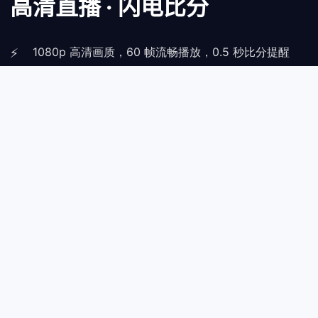
高清直播 · 闪电比分
1080p 高清画质，60 帧流畅播放，0.5 秒比分提醒
进球弹窗、红黄牌提醒、换人信息实时推送
100+ 赛事信号源，覆盖五大联赛、欧冠、国家队
多视角切换，支持画中画、后台播放
2 : 1
皇马 vs 巴萨
72'
LIVE
拜仁 vs 多特蒙德
21:00
即将开始
3 : 0
尤文图斯 vs AC米兰
完赛
1 : 1
巴黎 vs 曼城
34'
LIVE