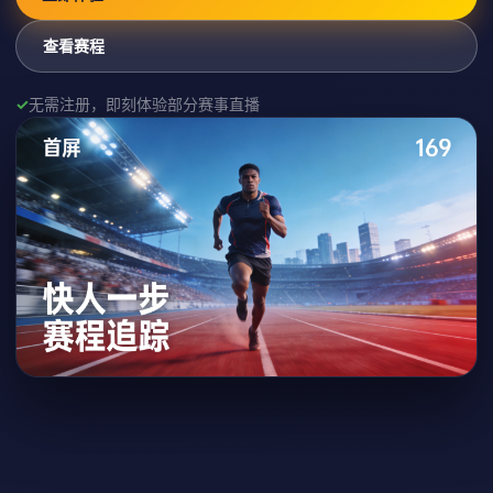
查看赛程
无需注册，即刻体验部分赛事直播