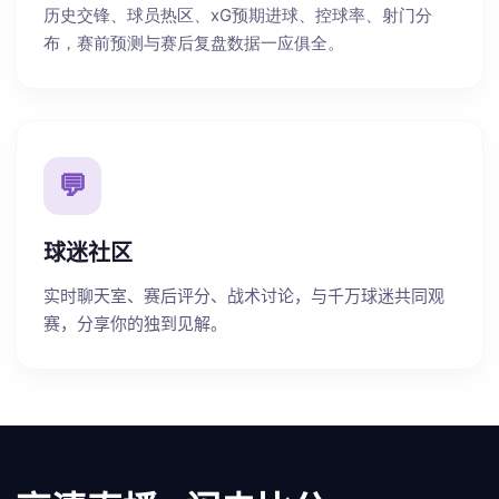
历史交锋、球员热区、xG预期进球、控球率、射门分
布，赛前预测与赛后复盘数据一应俱全。
💬
球迷社区
实时聊天室、赛后评分、战术讨论，与千万球迷共同观
赛，分享你的独到见解。