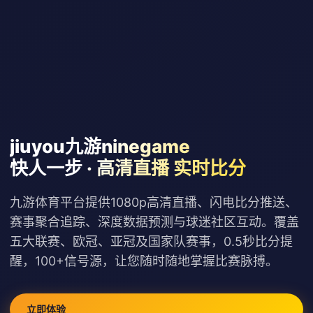
jiuyou九游ninegame
快人一步 · 高清直播
实时比分
九游体育平台提供1080p高清直播、闪电比分推送、
赛事聚合追踪、深度数据预测与球迷社区互动。覆盖
五大联赛、欧冠、亚冠及国家队赛事，0.5秒比分提
醒，100+信号源，让您随时随地掌握比赛脉搏。
立即体验