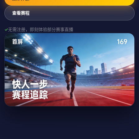
查看赛程
无需注册，即刻体验部分赛事直播