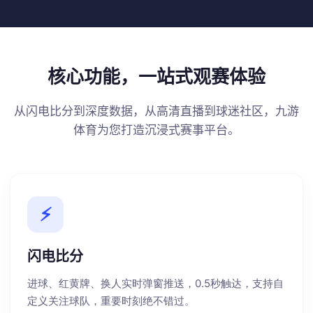
核心功能，一站式观赛体验
从闪电比分到深度数据，从高清直播到球迷社区，九游
体育为您打造沉浸式赛事平台。
⚡
闪电比分
进球、红黄牌、换人实时弹窗推送，0.5秒触达，支持自
定义关注球队，重要时刻绝不错过。