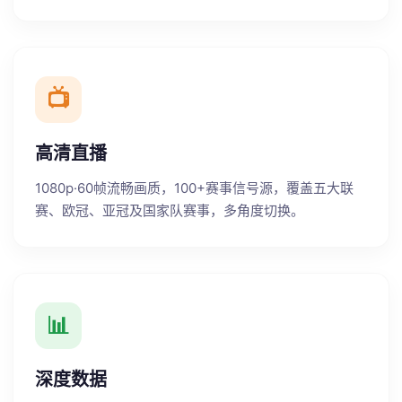
📺
高清直播
1080p·60帧流畅画质，100+赛事信号源，覆盖五大联
赛、欧冠、亚冠及国家队赛事，多角度切换。
📊
深度数据