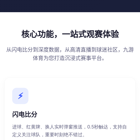
核心功能，一站式观赛体验
从闪电比分到深度数据，从高清直播到球迷社区，九游
体育为您打造沉浸式赛事平台。
⚡
闪电比分
进球、红黄牌、换人实时弹窗推送，0.5秒触达，支持自
定义关注球队，重要时刻绝不错过。