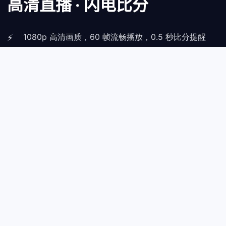
高清直播 · 闪电比分
1080p 高清画质，60 帧流畅播放，0.5 秒比分提醒
进球弹窗、红黄牌提醒、换人信息实时推送
100+ 赛事信号源，覆盖五大联赛、欧冠、国家队
多视角切换，支持画中画、后台播放
2 : 1
皇马 vs 巴萨
72'
LIVE
拜仁 vs 多特蒙德
21:00
即将开始
3 : 0
尤文图斯 vs AC米兰
完赛
1 : 1
巴黎 vs 曼城
34'
LIVE