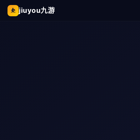
jiuyou九游
⛹️