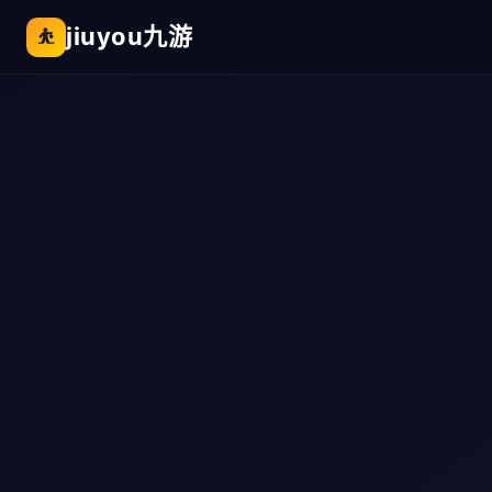
jiuyou九游
⛹️