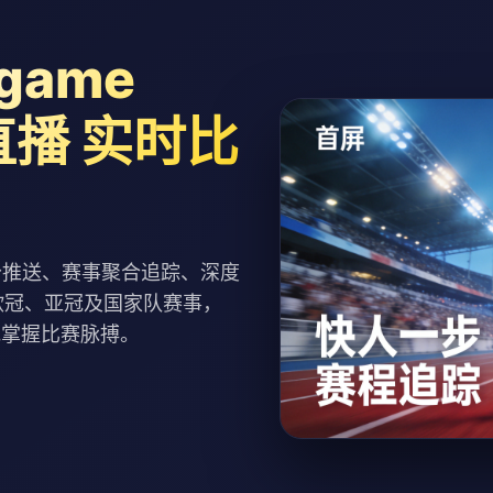
egame
直播
实时比
分推送、赛事聚合追踪、深度
欧冠、亚冠及国家队赛事，
地掌握比赛脉搏。