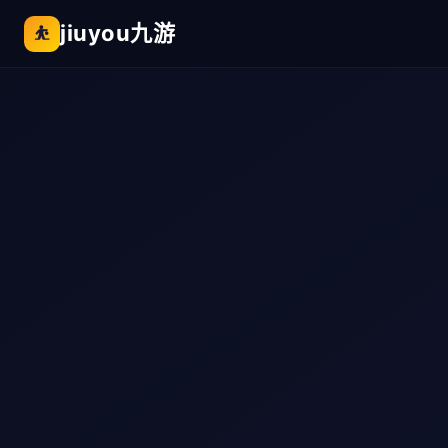
jiuyou九游
⛹️