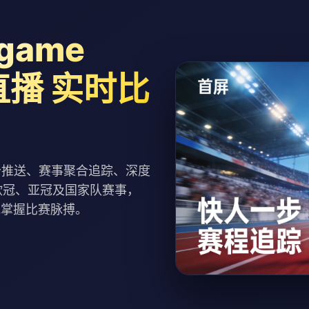
egame
直播
实时比
分推送、赛事聚合追踪、深度
欧冠、亚冠及国家队赛事，
地掌握比赛脉搏。